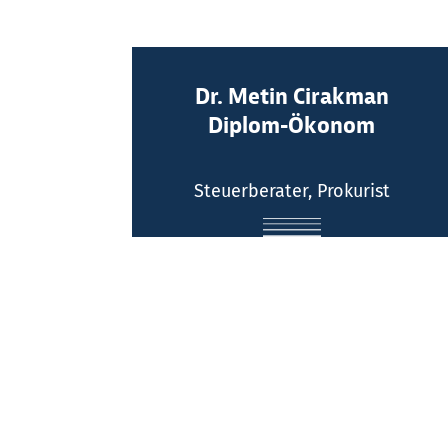
Kontakt:
Dr. Metin Cirakman
Diplom-Ökonom
Telefon: (0211) 516064 -0
E-Mail
Steuerberater, Prokurist