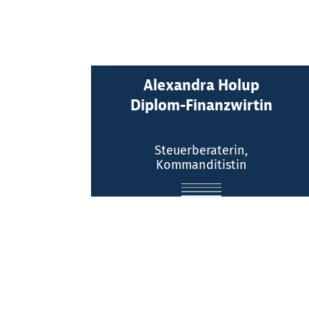
Alexandra Holup
Kontakt:
Diplom-Finanzwirtin
Telefon: (0211) 516064 - 0
Steuerberaterin,
E-Mail
Kommanditistin