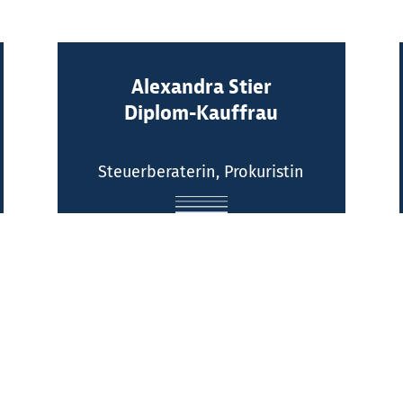
Kontakt:
Alexandra Stier
Diplom-Kauffrau
Telefon: (0211) 516064 -0
E-Mail
Steuerberaterin, Prokuristin