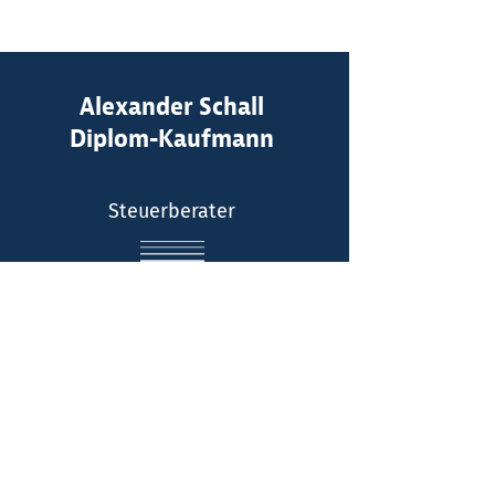
Kontakt:
Alexander Schall
Diplom-Kaufmann
Telefon: (0211) 516064 - 0
E-Mail
Steuerberater