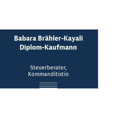
Babara Brähler-Kayali
Kontakt:
Diplom-Kaufmann
Telefon: (0211) 516064 - 0
Steuerberater,
E-Mail
Kommanditistin